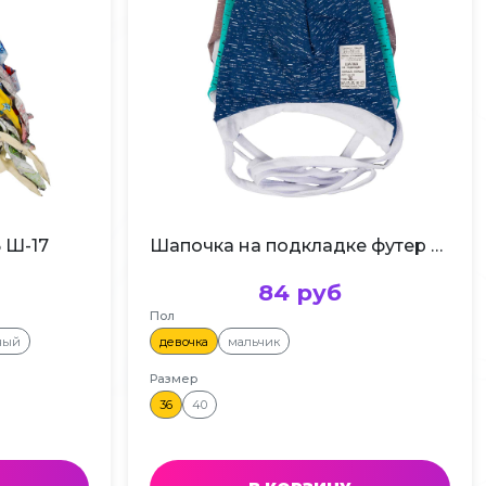
 Ш-17
Шапочка на подкладке футер 36 40 Ш-20
84 руб
Пол
ный
девочка
мальчик
Размер
36
40