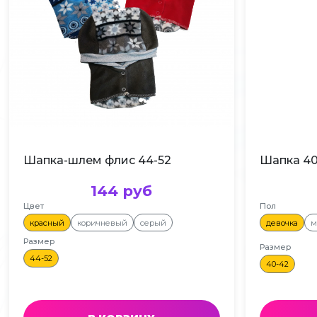
Шапка-шлем флис 44-52
Шапка 40
144 руб
Цвет
Пол
красный
коричневый
серый
девочка
м
Размер
Размер
44-52
40-42