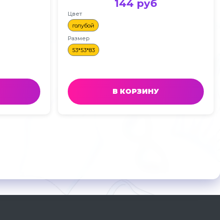
144 руб
Цвет
голубой
Размер
53*53*83
В КОРЗИНУ