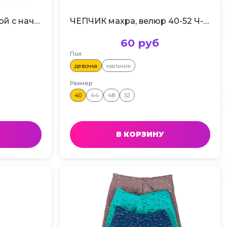
Шапка рибана с лайкрой с начесом 50-56
ЧЕПЧИК махра, велюр 40-52 Ч-003
60 руб
Пол
девочка
мальчик
Размер
40
44
48
52
В КОРЗИНУ