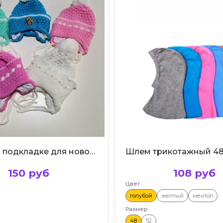
Шапка на подкладке для новорожденных
Шлем трикотажный 48
150 руб
108 руб
Цвет
голубой
желтый
ментол
Размер
48
52