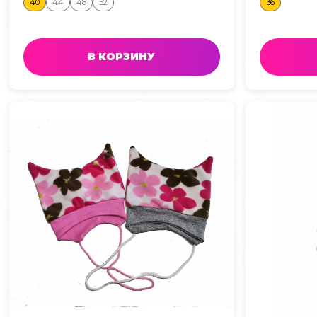
40
44
48
52
36
В КОРЗИНУ