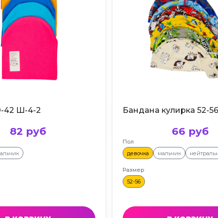
-42 Ш-4-2
Бандана кулирка 52-56
82 руб
66 руб
Пол
альчик
девочка
мальчик
нейтраль
Размер
52-56