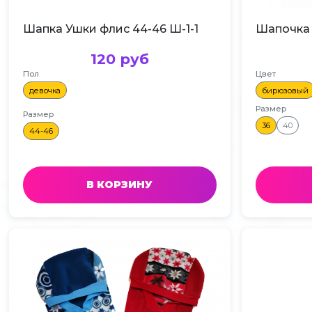
Шапка Ушки флис 44-46 Ш-1-1
120 руб
Пол
Цвет
девочка
бирюзовый
Размер
Размер
36
40
44-46
В КОРЗИНУ