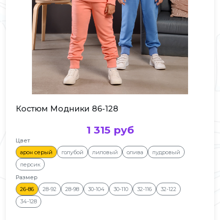
Костюм Модники 86-128
1 315 руб
Цвет
арон серый
голубой
лиловый
олива
пудровый
персик
Размер
26-86
28-92
28-98
30-104
30-110
32-116
32-122
34-128