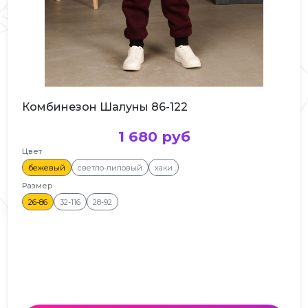
Комбинезон Шалуны 86-122
1 680 руб
Цвет
бежевый
светло-лиловый
хаки
Размер
26-86
32-116
28-92