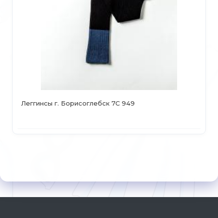
Леггинсы г. Борисоглебск 7С 949
Но