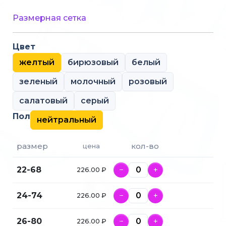
Размерная сетка
Цвет
желтый
бирюзовый
белый
зеленый
молочный
розовый
салатовый
серый
Пол
нейтральный
размер
кол-во
цена
22-68
−
+
226.00 ₽
24-74
−
+
226.00 ₽
26-80
−
+
226.00 ₽