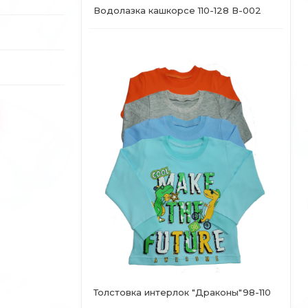
Водолазка кашкорсе 110-128 В-002
Толстовка интерлок "Драконы"98-110