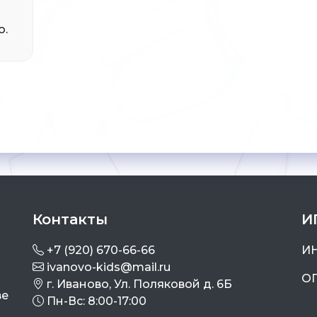
о.
Контакты
И
+7 (920) 670-66-66
ИН
ivanovo-kids@mail.ru
ОГ
г. Иваново, Ул. Поляковой д. 6Б
ве
Пн-Вс: 8:00-17:00