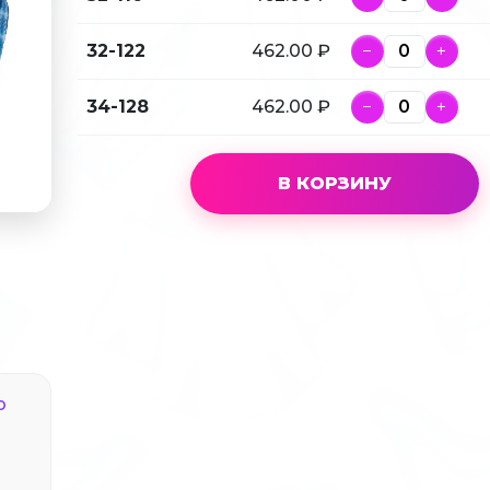
32-122
462.00 ₽
−
+
34-128
462.00 ₽
−
+
В КОРЗИНУ
о