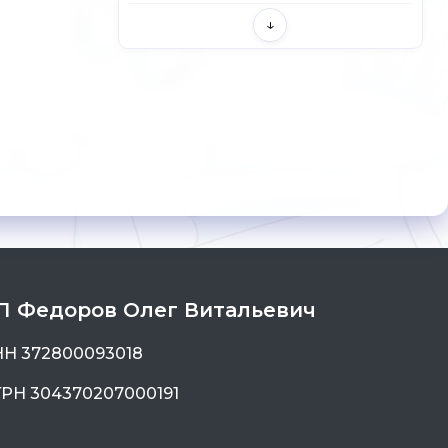
↓
П Федоров Олег Витальевич
Н 372800093018
Водолазка длинный рукав рибана с лайкрой 86-104 В-006
РН 304370207000191